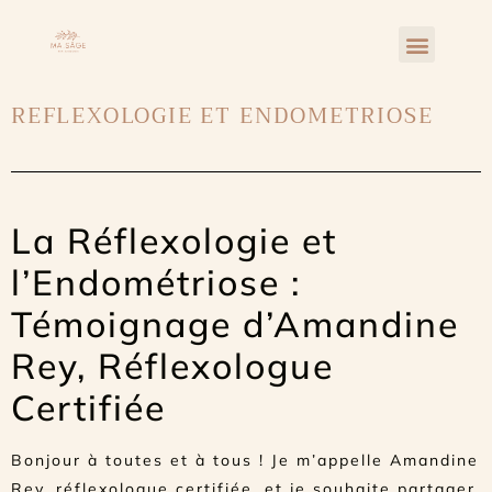
À la recherche des trésors cachés: Une chasse aux bonus intense dans le monde du jeu et de la chance
REFLEXOLOGIE ET ENDOMETRIOSE
La Réflexologie et
l’Endométriose :
Témoignage d’Amandine
Rey, Réflexologue
Certifiée
Bonjour à toutes et à tous ! Je m’appelle Amandine
Rey, réflexologue certifiée, et je souhaite partager